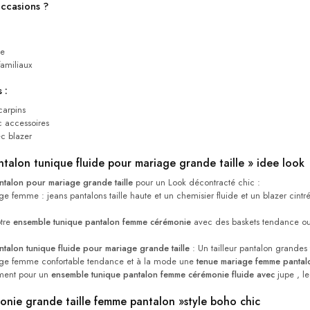
occasions ?
ée
amiliaux
 :
carpins
 accessoires
c blazer
talon tunique fluide pour mariage grande taille » idee look
talon pour mariage grande taille​
pour un Look décontracté chic :
e femme​ ​: jeans pantalons taille haute et un chemisier fluide et un blazer cintré
otre
ensemble tunique pantalon femme cérémonie
avec des baskets tendance ou 
talon tunique fluide pour mariage grande taille
: Un tailleur pantalon grandes 
ge femme​ ​confortable tendance et à la mode une
​tenue mariage femme pantal
ment pour un
ensemble tunique pantalon femme cérémonie fluide avec
jupe , l
nie grande taille femme pantalon »style boho chic