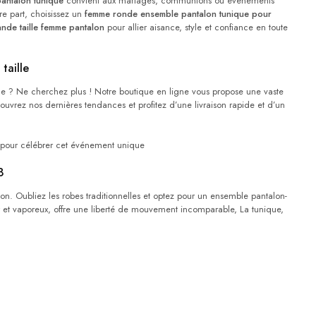
antalon tunique
convient aux mariages, communions ou événements
tre part, choisissez un
femme ronde ensemble pantalon tunique pour
nde taille femme pantalon
pour allier aisance, style et confiance en toute
taille
 ? Ne cherchez plus ! Notre boutique en ligne vous propose une vaste
ouvrez nos dernières tendances et profitez d’une livraison rapide et d’un
nce pour célébrer cet événement unique
8
n. Oubliez les robes traditionnelles et optez pour un ensemble pantalon-
er et vaporeux, offre une liberté de mouvement incomparable, La tunique,