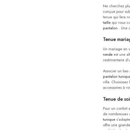
Ne cherchez plu
conçue pour sub
tenue qui fera n
taille
qui vous co
pantalon
. Une ce
Tenue mariag
Un mariage en vu
ronde
est une alt
vestimentaire d’
Associer un bas 
pantalon tuniqu
ville. Choisissez 
accessoires à vo
Tenue de soi
Pour un confort
de nombreuses o
tunique
s’adapte 
offre une grand