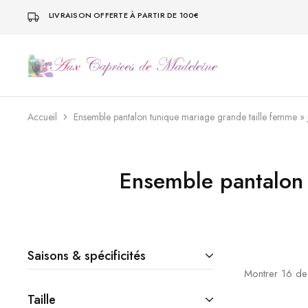
LIVRAISON OFFERTE À PARTIR DE 100€
Vêtement
Vêtement
Femme
Femme
Prêt
Prêt
à
à
Porter
Porter
Accueil
Ensemble pantalon tunique mariage grande taille femme » 
et
et
Grande
Grande
Taille
Taille
|
|
Aux
Aux
Ensemble pantalon 
Caprices
Caprices
de
de
Madeleine
Madeleine
Saisons & spécificités
Montrer
16
d
Taille