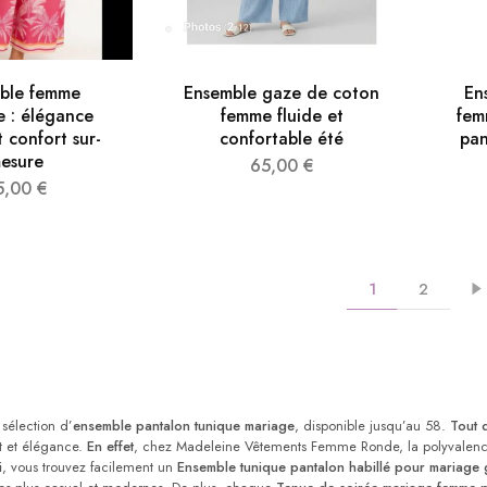
ble femme
Ensemble gaze de coton
En
 : élégance
femme fluide et
fem
t confort sur-
confortable été
pan
esure
65,00
€
5,00
€
1
2
sélection d’
ensemble pantalon tunique mariage
, disponible jusqu’au 58.
Tout 
rt et élégance.
En effet
, chez Madeleine Vêtements Femme Ronde, la polyvalen
i
, vous trouvez facilement un
Ensemble tunique pantalon habillé pour mariage g