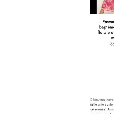
Ensem
baptême
florale e
m
6
Découvrez notre 
taille
allie confo
cérémonie
.
Ains