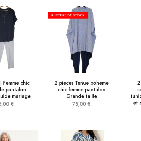
RUPTURE DE STOCK
 | Femme chic
2 pieces Tenue boheme
2
le pantalon
chic femme pantalon​
s
luide mariage
Grande taille
tuni
et 
5,00
€
75,00
€