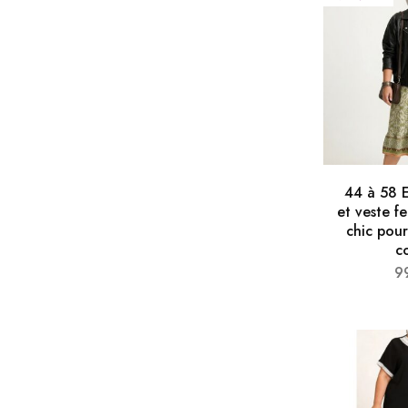
44 à 58 
et veste f
chic pour
c
9