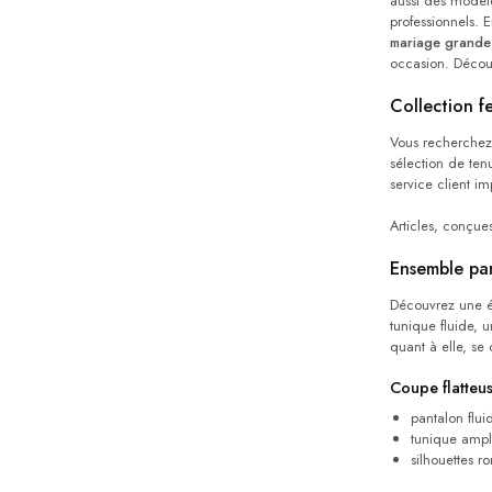
aussi des modèl
professionnels. E
mariage grande t
occasion. Découv
Collection 
Vous recherchez
sélection de ten
service client i
Articles, conçue
Ensemble pan
Découvrez une él
tunique fluide, 
quant à elle, se
Coupe flatteu
pantalon flui
tunique amp
silhouettes r