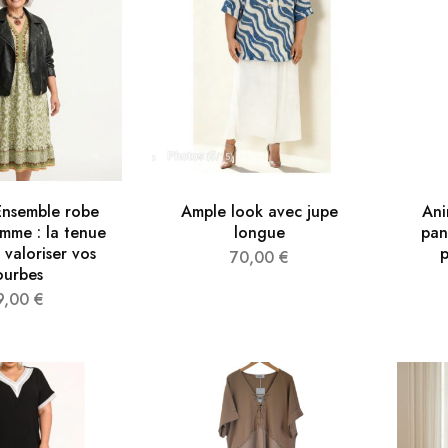
Ensemble robe
Ample look avec jupe
Ani
emme : la tenue
longue
pan
 valoriser vos
p
70,00
€
ourbes
9,00
€