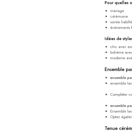
Pour quelles 
mariage
cérémonie
soirée habill
événements f
Idées de styles
chic avec es
bohème avec
moderne ave
Ensemble pan
ensemble pan
ensemble larg
Compléter v
ensemble pan
Ensemble lar
Optez égale
Tenue cérémo