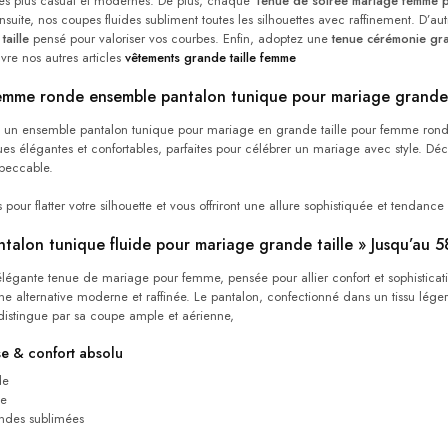
es plus casual et modernes. De plus, chaque
Tenue de soirée mariage femme p
nsuite, nos coupes fluides subliment toutes les silhouettes avec raffinement. D’au
aille
pensé pour valoriser vos courbes. Enfin, adoptez une
tenue cérémonie gra
re nos autres articles
vêtements grande taille femme
femme ronde ensemble pantalon tunique pour mariage grande 
 un ensemble pantalon tunique pour mariage en grande taille pour femme ronde
ues élégantes et confortables, parfaites pour célébrer un mariage avec style. Déc
mpeccable.
s pour flatter votre silhouette et vous offriront une allure sophistiquée et tenda
talon tunique fluide pour mariage grande taille » Jusqu’au 5
égante tenue de mariage pour femme, pensée pour allier confort et sophisticatio
une alternative moderne et raffinée. Le pantalon, confectionné dans un tissu lég
 distingue par sa coupe ample et aérienne,
se & confort absolu
de
le
ondes sublimées