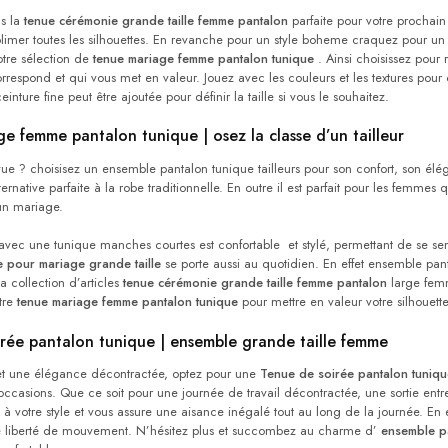
s la
tenue cérémonie grande taille femme pantalon
​ parfaite pour votre procha
limer toutes les silhouettes. En revanche pour un style boheme craquez pour u
otre sélection de
tenue
mariage femme pantalon tunique​
. Ainsi choisissez pou
rrespond et qui vous met en valeur. Jouez avec les couleurs et les textures pou
inture fine peut être ajoutée pour définir la taille si vous le souhaitez.
e femme pantalon tunique | osez la classe d’un
tailleur
e ? choisisez un ensemble pantalon tunique tailleurs pour son confort, son élé
ernative parfaite à la robe traditionnelle. En outre il est parfait pour les femmes 
un mariage.
avec une tunique manches courtes est confortable et stylé, permettant de se senti
e pour mariage grande taille
se porte aussi au quotidien. En effet ensemble pant
la collection d’articles
tenue cérémonie grande taille femme pantalon
large femme
tre
tenue mariage femme pantalon tunique
​pour mettre en valeur votre silhouette
rée pantalon tunique | ensemble grande taille femme
 et une élégance décontractée, optez pour une
Tenue de soirée pantalon tuniqu
ccasions. Que ce soit pour une journée de travail décontractée, une sortie en
à votre style et vous assure une aisance inégalé tout au long de la journée. En eff
e liberté de mouvement. N’hésitez plus et succombez au charme d’
ensemble pa