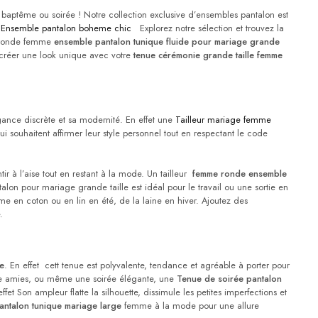
in baptême ou soirée ! Notre collection exclusive d’ensembles pantalon est
n
Ensemble pantalon boheme chic
Explorez notre sélection et trouvez la
r ronde femme
ensemble pantalon tunique fluide pour mariage grande
r créer une look unique avec votre
tenue cérémonie grande taille femme
gance discrète et sa modernité. En effet une
Tailleur mariage femme
qui souhaitent affirmer leur style personnel tout en respectant le code
r à l’aise tout en restant à la mode. Un tailleur
femme ronde ensemble
alon pour mariage grande taille est idéal pour le travail ou une sortie en
​ ​en coton ou en lin en été, de la laine en hiver. Ajoutez des
.
e
. En effet cett tenue est polyvalente, tendance et agréable à porter pour
tre amies, ou même une soirée élégante, une
Tenue de soirée pantalon
et Son ampleur flatte la silhouette, dissimule les petites imperfections et
ntalon tunique mariage​
large
femme​ à la mode pour une allure