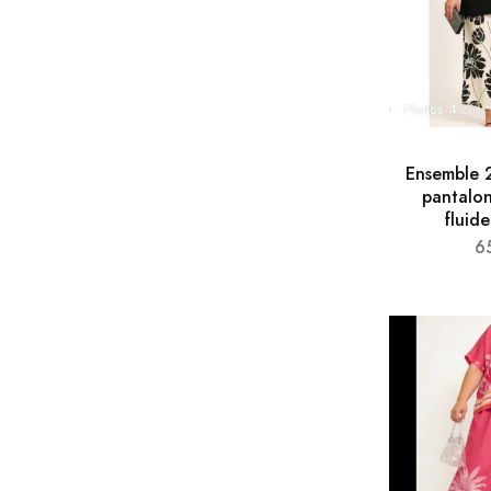
Ensemble 
pantalon
fluid
6