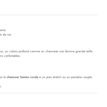
onie.
s de vie.
lus, un coloris profond comme un chemisier noir femme grande taille
ns confortables.
iez le
chemisier femme ronde
à un jean stretch ou un pantalon souple.
s.