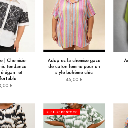
e | Chemisier
Adoptez la chemise gaze
A
hic tendance
de coton femme pour un
 élégant et
style bohème chic
fortable
45,00
€
0,00
€
RUPTURE DE STOCK