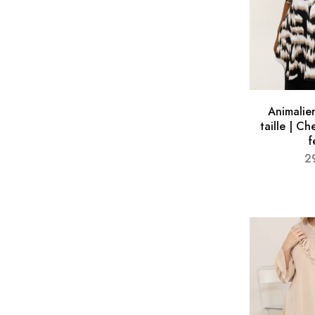
Animalie
taille | C
2