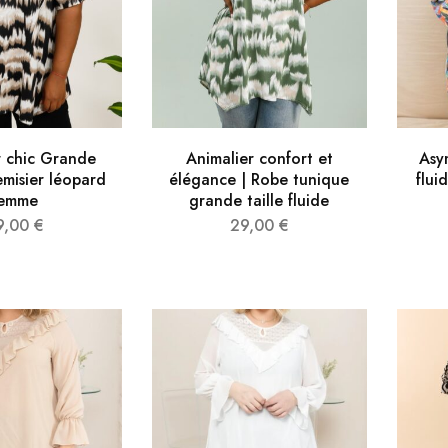
r chic Grande
Animalier confort et
Asy
hemisier léopard
élégance | Robe tunique
flui
femme
grande taille fluide
9,00
€
29,00
€