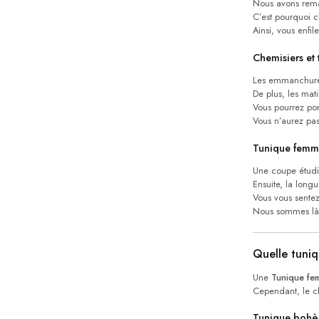
Nous avons rema
C’est pourquoi
Ainsi, vous enfil
Chemisiers et
Les emmanchur
De plus, les mat
Vous pourrez por
Vous n’aurez pa
Tunique femme
Une coupe étudié
Ensuite, la long
Vous vous sente
Nous sommes là p
Quelle tuniq
Une
Tunique fem
Cependant, le ch
Tunique bohèm