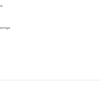
e.
serrage.