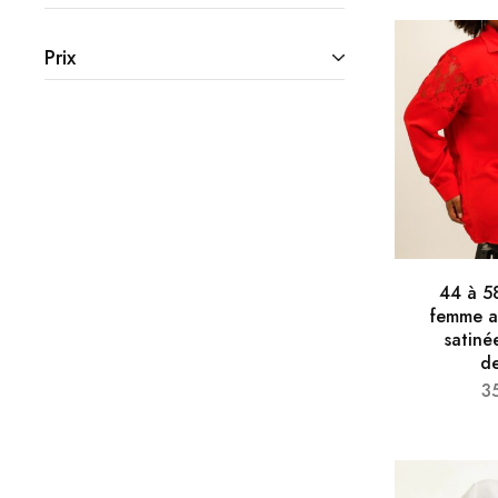
Prix
44 à 5
femme am
satiné
de
3