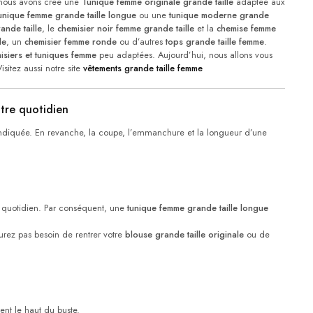
 nous avons créé une
Tunique femme originale grande taille
adaptée aux
unique femme grande taille longue
ou une
tunique moderne grande
ande taille
, le
chemisier noir femme grande taille
et la
chemise femme
le
, un
chemisier femme ronde
ou d’autres
tops grande taille femme
.
isiers et tuniques femme
peu adaptées. Aujourd’hui, nous allons vous
sitez aussi notre site
vêtements grande taille femme
tre quotidien
e indiquée. En revanche, la coupe, l’emmanchure et la longueur d’une
au quotidien. Par conséquent, une
tunique femme grande taille longue
rez pas besoin de rentrer votre
blouse grande taille originale
ou de
nt le haut du buste.