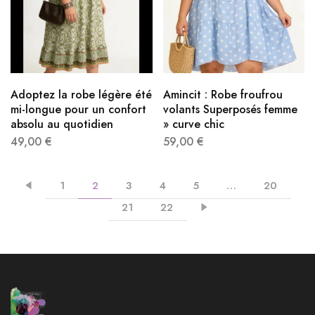
Adoptez la robe légère été
Amincit : Robe froufrou
mi-longue pour un confort
volants Superposés femme
absolu au quotidien
» curve chic
49,00
€
59,00
€
1
2
3
4
5
…
20
21
22