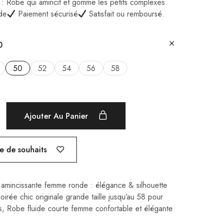
 Robe qui amincit et gomme les petits complexes.
ide
Paiement sécurisé
Satisfait ou remboursé.
0
50
52
54
56
58
Ajouter Au Panier
te de souhaits
amincissante femme ronde : élégance & silhouette
irée chic originale grande taille jusqu’au 58 pour
s
,
Robe fluide courte femme confortable et élégante