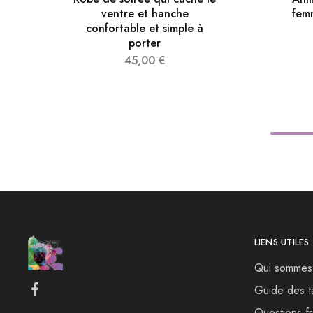
ventre et hanche​
fem
confortable et simple à
porter
45,00
€
Robe chic noire femme
Robe courte noire
LIENS UTILES
à la robe
Qui sommes
robe courte noire ch
La coupe droite de
Guide des ta
Le col rond classiq
Questions f