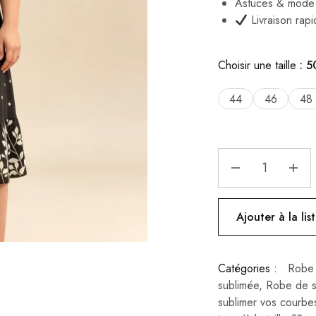
Astuces & mode :
Livraison rap
Choisir une taille
5
44
46
48
Ajouter à la lis
Catégories :
Robe 
sublimée
,
Robe de so
sublimer vos courbe