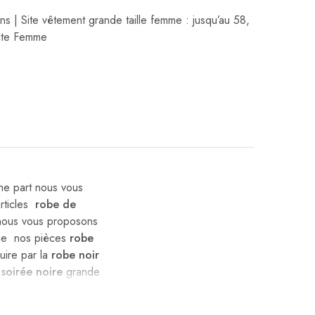
ns | Site vêtement grande taille femme : jusqu’au 58
,
cte Femme
ne part nous vous
articles
robe de
s nous vous proposons
che nos pièces
robe
uire par la
robe noir
 soirée noire
grande
 d
e robes de cocktail
 ceremonie noire
en