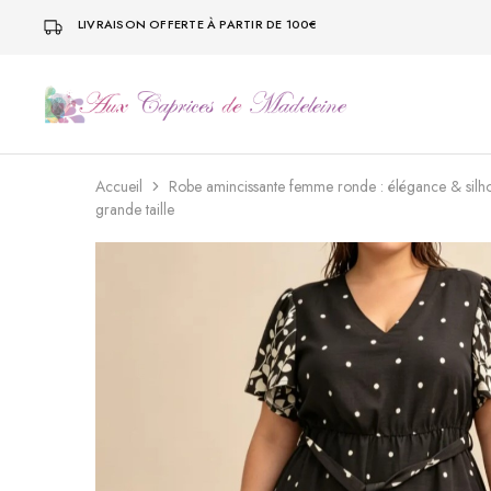
LIVRAISON OFFERTE À PARTIR DE 100€
Vêtement
Vêtement
Femme
Femme
Prêt
Prêt
à
à
Porter
Porter
Accueil
Robe amincissante femme ronde : élégance & silho
et
et
grande taille
Grande
Grande
Taille
Taille
|
|
Aux
Aux
Caprices
Caprices
de
de
Madeleine
Madeleine