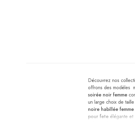
Découvrez nos collect
offrons des modèles m
soirée noir femme​
con
un large choix de taill
noire habillée femme
pour fete
élégante et 
taille
​,
parfaite pour un 
noire​ qui
vous fera ra