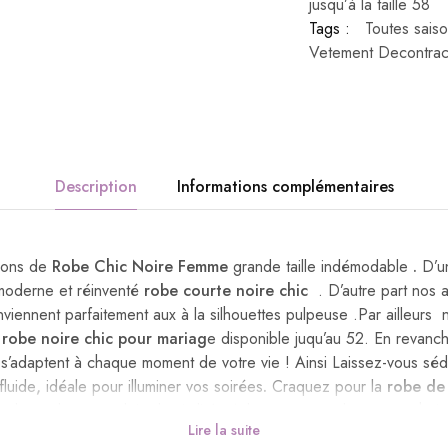
jusqu’à la taille 58
Tags :
Toutes saiso
Vetement Decontra
Description
Informations complémentaires
ions de
Robe Chic Noire Femme
grande taille indémodable
.
D’
u
oderne et réinventé
robe courte noire chic
. D’autre part nos 
viennent parfaitement aux à la silhouettes pulpeuse .Par ailleur
e
robe noire chic pour mariag
e​ disponible juqu’au 52. En revan
​ s’adaptent à chaque moment de votre vie ! Ainsi Laissez-vous séd
fluide
,
idéale pour illuminer vos soirées
.
Craquez pour la
robe de
style moderne et plein de vitalité
.
Adoptez cependant notre choix
Lire la suite
yonner de glamour. Affirmez votre style hippie chic avec une
Robe