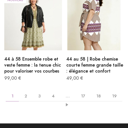
44 à 58 Ensemble robe et
44 au 58 | Robe chemise
veste femme : la tenue chic
courte femme grande taille
pour valoriser vos courbes
: élégance et confort
99,00
€
49,00
€
1
2
3
4
…
17
18
19